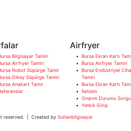
falar
Airfryer
Bursa Bilgisayar Tamiri
Bursa Ekran Kartı Tami
Bursa Airfryer Tamiri
Bursa Airfryer Tamiri
Bursa Robot Süpürge Tamir
Bursa Endüstriyel Cih
Bursa Dikey Süpürge Tamiri
Tamiri
Bursa Anakart Tamir
Bursa Ekran Kartı Tami
Referanslar
İletisim
Onarım Durumu Sorgu
Yetkili Girişi
ght reserved. | Created by
Sultanbilgisayar