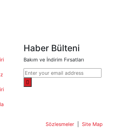
Haber Bülteni
ri
Bakım ve İndirim Fırsatları
az
ri
la
Sözlesmeler
|
Site Map