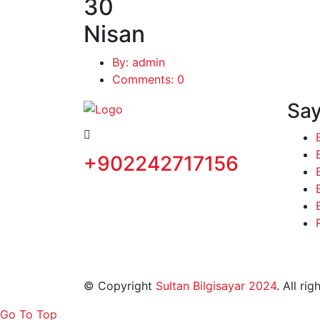
30
Nisan
By: admin
Comments: 0
Say
+902242717156
© Copyright
Sultan Bilgisayar 2024
. All ri
Go To Top