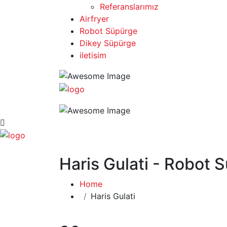
Referanslarımız
Airfryer
Robot Süpürge
Dikey Süpürge
iletisim
Haris Gulati - Robot 
Home
Haris Gulati