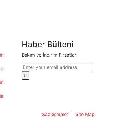
Haber Bülteni
ri
Bakım ve İndirim Fırsatları
az
ri
la
Sözlesmeler
|
Site Map