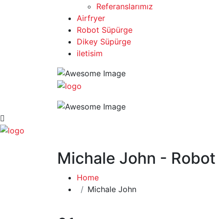
Referanslarımız
Airfryer
Robot Süpürge
Dikey Süpürge
iletisim
Michale John - Robot
Home
Michale John