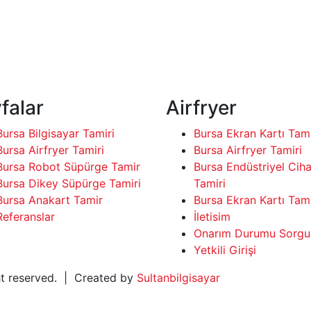
falar
Airfryer
Bursa Bilgisayar Tamiri
Bursa Ekran Kartı Tami
Bursa Airfryer Tamiri
Bursa Airfryer Tamiri
Bursa Robot Süpürge Tamir
Bursa Endüstriyel Cih
Bursa Dikey Süpürge Tamiri
Tamiri
Bursa Anakart Tamir
Bursa Ekran Kartı Tami
Referanslar
İletisim
Onarım Durumu Sorgu
Yetkili Girişi
ght reserved. | Created by
Sultanbilgisayar