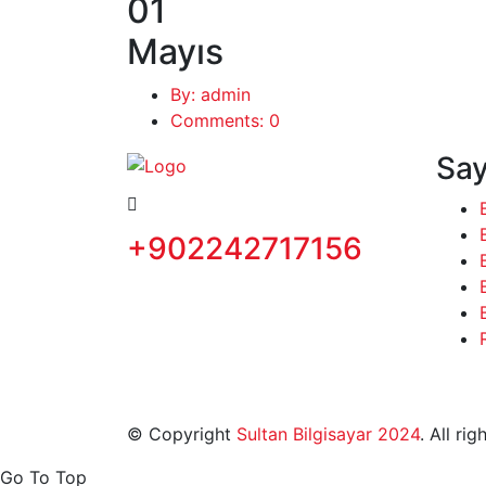
01
Mayıs
By: admin
Comments: 0
Say
+902242717156
© Copyright
Sultan Bilgisayar 2024
. All ri
Go To Top